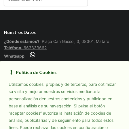
Nuestros Datos
¿Dónde estamos?
: Plaça Can Gassol, 3, 08301, Mataró
Teléfono
: 663333662
Whatsapp
:
Legal
Política de Cookies
Aviso legal
Utilizamos cookies, propias y de terceros, para optimizar
Política de Cookies
su visita y mejorar nuestros servicios mediante la
Política de privacidad
personalización denuestros contenidos y publicidad en
base al análisis de su navegación. Si pulsa el botón
Descargas
“aceptar cookies” autoriza la instalación de cookies de
Visiona.cat
análisis, publicitarias y de seguimiento para todos estos
fines. Puede rechazar las cookies en configuración o